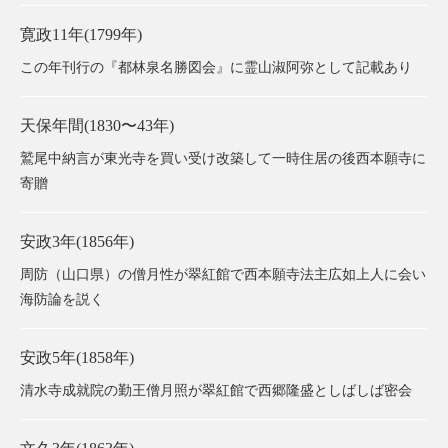
寛政11年(1799年)
この年刊⾏の『都林泉名勝図会』に霊山淑阿弥として記載あり
天保年間(1830〜43年)
鷲尾中納⾔が東光寺を買い受け改築して一時住居の後西本願寺に
寄贈
安政3年(1856年)
周防（山口県）の僧月性が翠紅館で西本願寺法主広如上人に会い
海防論を説く
安政5年(1858年)
清⽔寺成就院の勤王僧月照が翠紅館で西郷隆盛としばしば密会