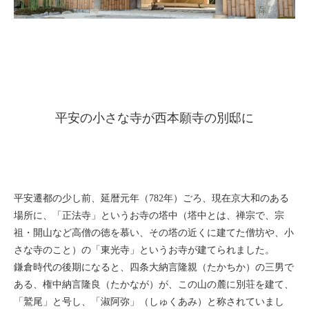
平安の小さな寺が西本願寺の別邸に
平安遷都の少し前、延暦元年（782年）ごろ、現在京大和のある
場所に、「正法寺」というお寺の塔中（塔中とは、禅宗で、宗
祖・開山など高僧の徳を慕い、その塔の近くに建てた僧坊や、小
さな寺のこと）の「東光寺」というお寺が建てられました。
鎌倉時代の後期になると、四条大納言隆親（たかちか）の三男で
ある、権中納言隆良（たかなが）が、この山の麓に別荘を建て、
「鷲尾」と号し、「淑阿弥」（しゅくあみ）と称されていまし