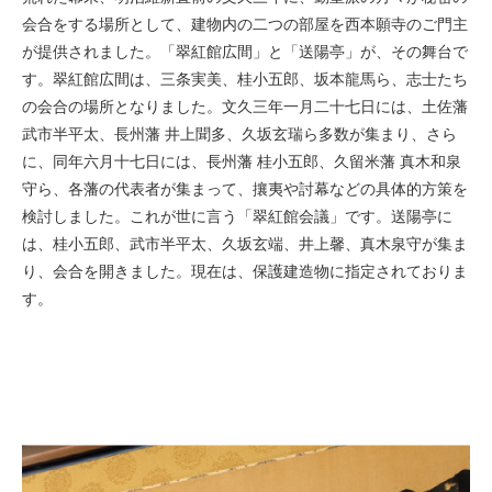
会合をする場所として、建物内の二つの部屋を西本願寺のご門主
が提供されました。「翠紅館広間」と「送陽亭」が、その舞台で
す。翠紅館広間は、三条実美、桂小五郎、坂本龍馬ら、志士たち
の会合の場所となりました。文久三年一月二十七日には、土佐藩
武市半平太、長州藩 井上聞多、久坂玄瑞ら多数が集まり、さら
に、同年六月十七日には、長州藩 桂小五郎、久留米藩 真木和泉
守ら、各藩の代表者が集まって、攘夷や討幕などの具体的方策を
検討しました。これが世に⾔う「翠紅館会議」です。送陽亭に
は、桂小五郎、武市半平太、久坂玄端、井上馨、真木泉守が集ま
り、会合を開きました。現在は、保護建造物に指定されておりま
す。