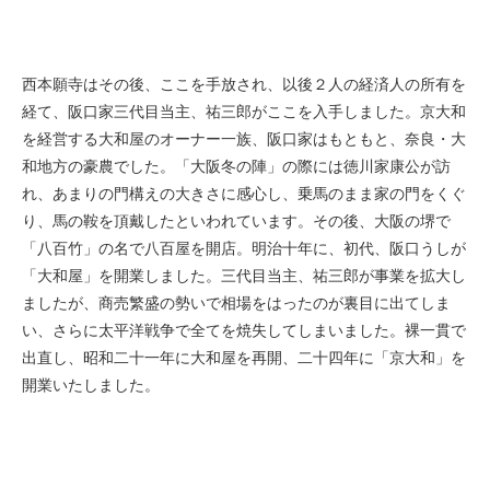
西本願寺はその後、ここを手放され、以後２人の経済人の所有を
経て、阪口家三代目当主、祐三郎がここを入手しました。京大和
を経営する大和屋のオーナー一族、阪口家はもともと、奈良・大
和地方の豪農でした。「大阪冬の陣」の際には徳川家康公が訪
れ、あまりの門構えの大きさに感心し、乗馬のまま家の門をくぐ
り、馬の鞍を頂戴したといわれています。その後、大阪の堺で
「八百竹」の名で八百屋を開店。明治十年に、初代、阪口うしが
「大和屋」を開業しました。三代目当主、祐三郎が事業を拡大し
ましたが、商売繁盛の勢いで相場をはったのが裏目に出てしま
い、さらに太平洋戦争で全てを焼失してしまいました。裸一貫で
出直し、昭和二十一年に大和屋を再開、二十四年に「京大和」を
開業いたしました。