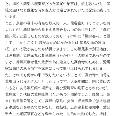
た。御所の舞楽の演奏家だった鷲尾中納⾔は、歌を詠んだり、管
弦の遊びなど優雅な時を友人方と過ごされていたと記録が残って
います。
また、京都の幕末の有名な歌人の一人、熊谷直好（くまがいなお
よし）が、翠紅館から見るえる景色を八つの歌に託して、「翠紅
館八景」と題したものが残っており、その中に「嵐峡春花」と題
して、「かしこくも 君がながめにかかるとは 知るや嵐の遠山
桜」という歌があるのも納得できます。この鷲尾家の別荘地は、
江戸初期、鷲尾家九代参議隆尚（たかひさ）の時まであったので
すが、徳川家康が北の政所の為に建立した高台寺のために、鷲尾
家は由緒のある苗字を家康によって取り上げられてしまいまし
た。それでも何かの形で残したいということで、⾼台寺の山号を
鷲峰山（じゅぶざん）としたようです。天保年間に、同じ霊山の
ふもとにある翠紅館の場所を、再び鷲尾家の別荘とされたのが、
鷲尾家十九代目の鷲尾隆聚（たかあつ）伯爵でした。隆聚は、幕
末に勤皇派公卿として、高野山挙兵に参加、戊⾠戦争では大総督
府参謀などを務めて功をなし、維新後、五条県若松県知事、愛知
県令、元老院議官などを勤められた、明治の元勲でした。彼は、