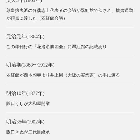
文久3年(1863年)
尊皇攘夷派の各藩志士代表者の会議が翠紅館で催され、攘夷運動
が頂点に達した（翠紅館会議）
元治元年(1864年)
この年刊⾏の『花洛名勝図会』に翠紅館の記載あり
明治期(1868〜1912年)
翠紅館が西本願寺より井上周（大阪の実業家）の手に渡る
明治10年(1877年)
阪口うしが大和屋開業
明治35年(1902年)
阪口きぬが二代目継承