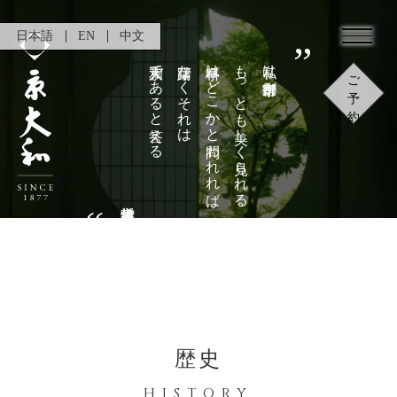
日本語
EN
中文
京大和であると答える
躊躇なくそれは
料亭はどこかと問われれば
もっとも美しく見られる
私は京都市街が
ご
予
約
哲学者 梅原猛
歴史
HISTORY