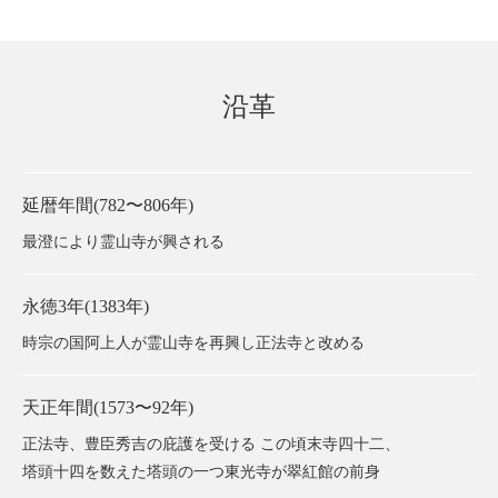
沿革
延暦年間(782〜806年)
最澄により霊山寺が興される
永徳3年(1383年)
時宗の国阿上人が霊山寺を再興し正法寺と改める
天正年間(1573〜92年)
正法寺、豊臣秀吉の庇護を受ける この頃末寺四十二、
塔頭十四を数えた塔頭の一つ東光寺が翠紅館の前身