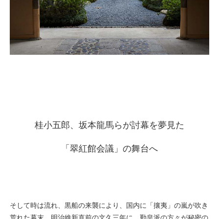
桂小五郎、坂本龍馬らが討幕を夢見た
「翠紅館会議」の舞台へ
そして時は流れ、黒船の来襲により、国内に「攘夷」の嵐が吹き
荒れた幕末、明治維新直前の文久三年に、勤皇派の方々が秘密の