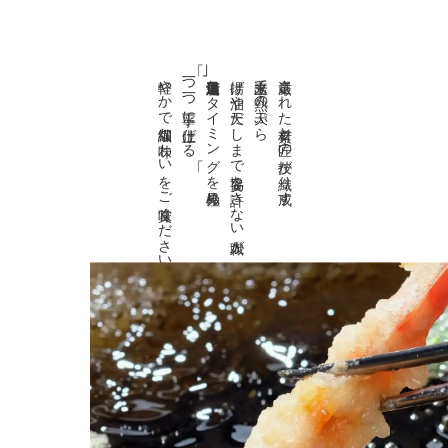
軽やかで繊細な味わいをご賞味ください
一つ一つ丁寧に仕上げる
最適なタイミング
揚げ油や天だしまで妥協を許さない職人が
出来立て熱々の天ぷら
厳選された素材と匠の技が織り成す
を見極め